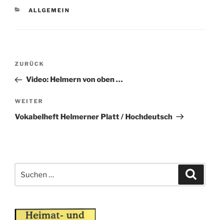
KATEGORIEN
ALLGEMEIN
Beitragsnavigation
Vorheriger
ZURÜCK
Beitrag
Video: Helmern von oben …
Nächster
WEITER
Beitrag
Vokabelheft Helmerner Platt / Hochdeutsch
Suche
Suche
nach: