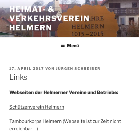
Zum
HEIMAT- &
Inhalt
VERKEHRSVEREIN
springen
HELMERN
Menü
VERÖFFENTLICHT
17. APRIL 2017
VON
JÜRGEN SCHREIBER
AM
Links
Webseiten der Helmerner Vereine und Betriebe:
Schützenverein Helmern
Tambourkorps Helmern (Webseite ist zur Zeit nicht
erreichbar …)