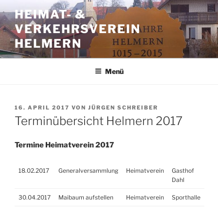
Zum
HEIMAT- &
Inhalt
VERKEHRSVEREIN
springen
HELMERN
Menü
VERÖFFENTLICHT
16. APRIL 2017
VON
JÜRGEN SCHREIBER
AM
Terminübersicht Helmern 2017
Termine Heimatverein 2017
18.02.2017
Generalversammlung
Heimatverein
Gasthof
Dahl
30.04.2017
Maibaum aufstellen
Heimatverein
Sporthalle