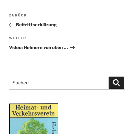
Beitragsnavigation
Vorheriger
ZURÜCK
Beitrag
Beitrittserklärung
Nächster
WEITER
Beitrag
Video: Helmern von oben …
Suche
Suche
nach: