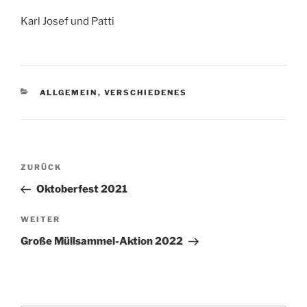
Karl Josef und Patti
KATEGORIEN
ALLGEMEIN
,
VERSCHIEDENES
Beitragsnavigation
Vorheriger
ZURÜCK
Beitrag
Oktoberfest 2021
Nächster
WEITER
Beitrag
Große Müllsammel-Aktion 2022