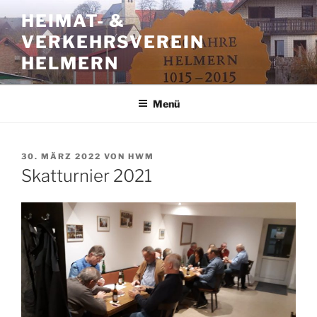
Zum
HEIMAT- &
Inhalt
VERKEHRSVEREIN
springen
HELMERN
Menü
VERÖFFENTLICHT
30. MÄRZ 2022
VON
HWM
AM
Skatturnier 2021